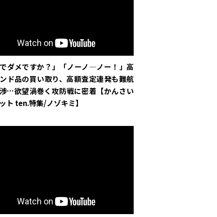
でダメですか？」「ノーノ―ノー！」高
ンド品の買い取り、高額査定連発も難航
渉…欲望渦巻く攻防戦に密着【かんさい
ット ten.特集/ノゾキミ】