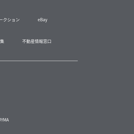
 オークション
eBay
募集
不動産情報窓口
UYMA