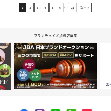
…
次へ »
1
2
3
4
5
6
15
フランチャイズ加盟店募集