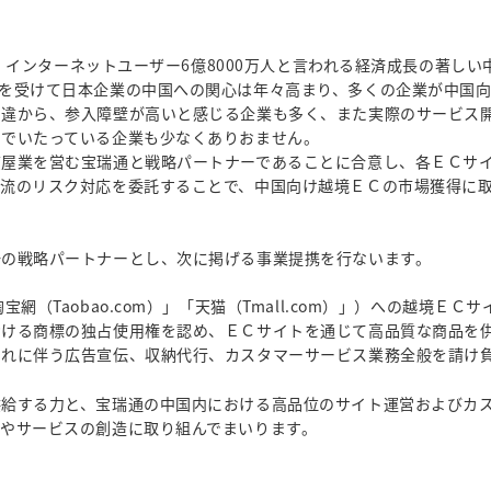
万人、インターネットユーザー6億8000万人と言われる経済成長の著し
を受けて日本企業の中国への関心は年々高まり、多くの企業が中国
相違から、参入障壁が高いと感じる企業も多く、また実際のサービス
までいたっている企業も少なくありおません。
質屋業を営む宝瑞通と戦略パートナーであることに合意し、各ＥＣサ
物流のリスク対応を委託することで、中国向け越境ＥＣの市場獲得に
一の戦略パートナーとし、次に掲げる事業提携を行ないます。
網（Taobao.com）」「天猫（Tmall.com）」）への越境ＥＣ
おける商標の独占使用権を認め、ＥＣサイトを通じて高品質な商品を
それに伴う広告宣伝、収納代行、カスタマーサービス業務全般を請け
供給する力と、宝瑞通の中国内における高品位のサイト運営およびカ
やサービスの創造に取り組んでまいります。