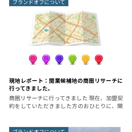
お客様の目の前で査定する...
ブランドオフについて
現地レポート：開業候補地の商圏リサーチに
行ってきました。
商圏リサーチに行ってきました 現在、加盟契
約をしていただきました方のおひとりに、関
西での開業を検討されている方がいらっしゃ
います。 先日、弊社SVがその出店候補エリア
を見に行ってきましたので...
ブランドオフについて