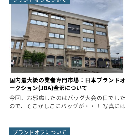
国内最大級の業者専門市場：日本ブランドオ
ークション(JBA)金沢について
今回、お邪魔したのはバッグ大会の日でした
ので、そこかしこにバッグが・・！ 写真には
とても収まりませんでした！ この量が1日で
競り落とされるなんてスゴイですね！！ 金沢
大会は、毎月1回、宝石・...
ブランドオフについて