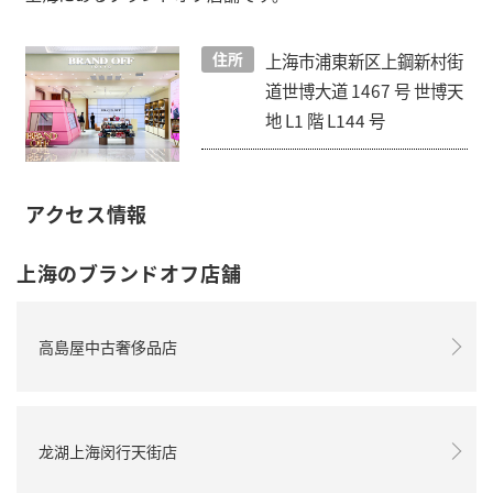
住所
上海市浦東新区上鋼新村街
道世博大道 1467 号 世博天
地 L1 階 L144 号
アクセス情報
上海のブランドオフ店舗
高島屋中古奢侈品店
龙湖上海闵行天街店