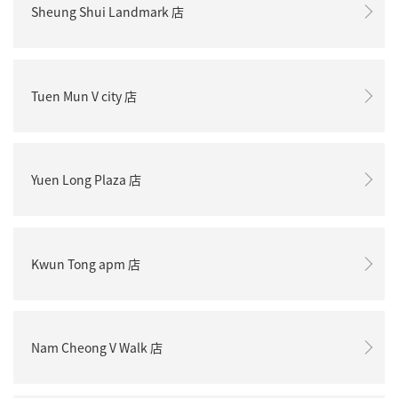
Sheung Shui Landmark 店
Tuen Mun V city 店
Yuen Long Plaza 店
Kwun Tong apm 店
Nam Cheong V Walk 店