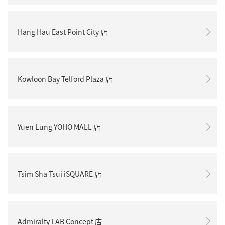
Hang Hau East Point City 店
Kowloon Bay Telford Plaza 店
Yuen Lung YOHO MALL 店
Tsim Sha Tsui iSQUARE 店
Admiralty LAB Concept 店