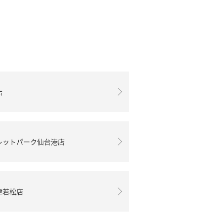
店
レットパーク仙台港店
津若松店