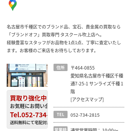
名古屋市千種区でのブランド品、宝石、貴金属の買取なら
「ブランドオフ」買取専門 タスクール吹上店へ。
経験豊富なスタッフがお品物を1点1点、丁寧に査定いたし
ます。お客様のご来店をお待ちしております。
住所
〒464-0855
愛知県名古屋市千種区千種
通7-25-1 サンライズ千種 1
階
買取り強化中!!
[アクセスマップ]
お気軽にお問い合わせ下さい!
Tel.052-734-2815
TEL
052-734-2815
送料無料にて宅配対応も承ります。
営業時
通常営業時間： 10:00〜