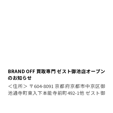
ネスパートナー募集、コンサル...
BRAND OFF 買取専門 ゼスト御池店オープン
のお知らせ
＜住所＞ 〒604-8091 京都府京都市中京区御
池通寺町東入下本能寺前町492-1他 ゼスト御
池B1地下街 ＜電話番号＞ 075-254-8975 ＜営
業時間・定休日＞ 10:00 〜 ...