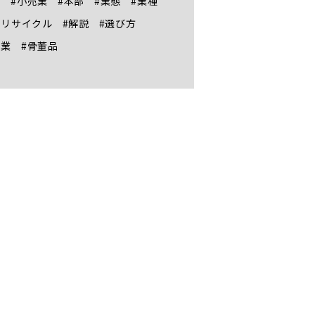
約
#小売業
#本部
#業態
#業種
合リサイクル
#解説
#選び方
食業
#骨董品