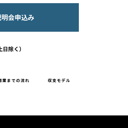
説明会申込み
0（土日除く）
開業までの流れ
収支モデル