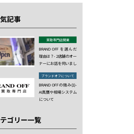
気記事
買取専門店開業
BRAND OFF を選んだ
理由は？- 2店舗のオー
ナーにお話を伺いまし
た。
ブランドオフについて
BRAND OFFの強み(1)-
AI真贋や相場システム
について
テゴリー一覧